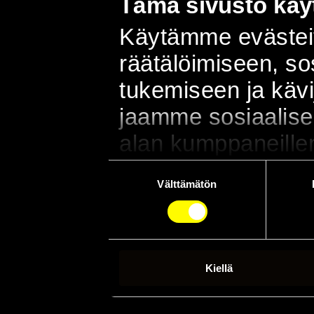
Tämä sivusto käyt
Käytämme evästeit
räätälöimiseen, s
tukemiseen ja käv
jaamme sosiaalisen
alan kumppaneillem
sivustoamme. Kump
Suostumuksen
Välttämätön
valinta
muihin tietoihin, joi
kun olet käyttänyt
Kiellä