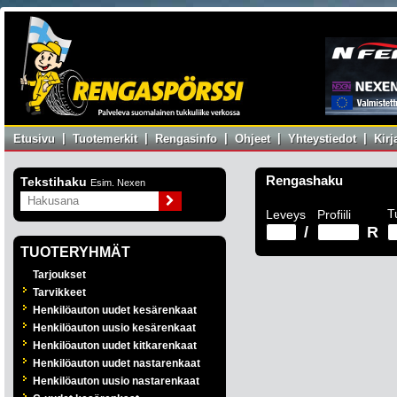
|
|
|
|
|
Etusivu
Tuotemerkit
Rengasinfo
Ohjeet
Yhteystiedot
Kir
Rengashaku
Tekstihaku
Esim. Nexen
T
Leveys
Profiili
/
R
TUOTERYHMÄT
Tarjoukset
Tarvikkeet
Henkilöauton uudet kesärenkaat
Henkilöauton uusio kesärenkaat
Henkilöauton uudet kitkarenkaat
Henkilöauton uudet nastarenkaat
Henkilöauton uusio nastarenkaat