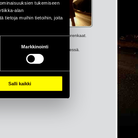
ksi
 ominaisuuksien tukemiseen
tiikka-alan
a
ietoja muihin tietoihin, joita
Rotalla, Event ja Insa-Turbo -uusiorenkaat.
Markkinointi
sä aivan Hämeenlinnantien läheisyydessä.
Salli kaikki