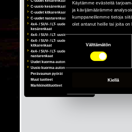
C-uudet kesärenkaat
Toimitusaika o
Käytämme evästeitä tarjoama
C-uusio kesärenkaat
lähes koko ma
ja kävijämäärämme analysoim
C-uudet kitkarenkaat
Rengaspörssi-p
kumppaneillemme tietoja siitä
C-uudet nastarenkaat
tietokoneeltan
olet antanut heille tai joita o
4x4- / SUV- / LT- uudet
kesärenkaat
Tuomme maahan 
kuorma-/linja
4x4- / SUV- / LT- uusio kesärenkaat
Suostumuksen
Toimimme myös
4x4- / SUV- / LT- uudet
Välttämätön
valinta
kitkarenkaat
Pääkonttori ja
4x4- / SUV- / LT- uudet
nastarenkaat
Tilaa omat käy
Uudet kuorma-auton renkaat
Pyydä salasana
Uusio kuorma-auton renkaat
Perävaunun pyörät
Muut tuotteet
Kiellä
Markkinoitituotteet