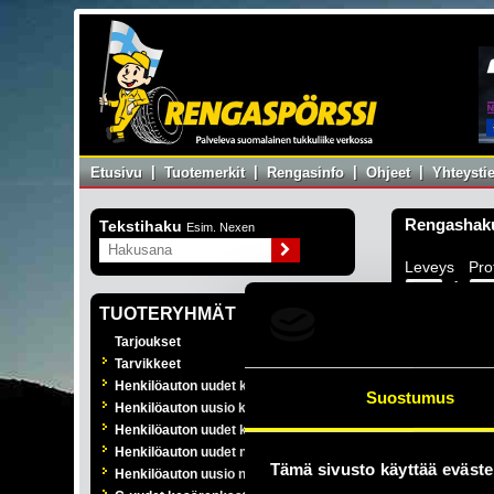
|
|
|
|
Etusivu
Tuotemerkit
Rengasinfo
Ohjeet
Yhteysti
Rengashak
Tekstihaku
Esim. Nexen
Leveys
Prof
/
TUOTERYHMÄT
Tarjoukset
Tervetulo
Tarvikkeet
Henkilöauton uudet kesärenkaat
Suostumus
Rengaspörssi o
Henkilöauton uusio kesärenkaat
myyville yrityks
Henkilöauton uudet kitkarenkaat
24/7 = palvelu
Henkilöauton uudet nastarenkaat
Tämä sivusto käyttää eväste
juuri teille so
Henkilöauton uusio nastarenkaat