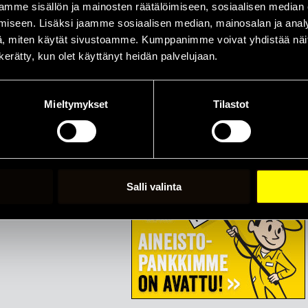
n 24 tuntia. Toimitamme tilaamanne renkaat teille seuraavaksi arkipäivä
mme sisällön ja mainosten räätälöimiseen, sosiaalisen median
assa.
iseen. Lisäksi jaamme sosiaalisen median, mainosalan ja analy
alvelun ansiosta näette Euro-Tyresin varastotilanteen päivittäin omalt
, miten käytät sivustoamme. Kumppanimme voivat yhdistää näitä t
ne.
n kerätty, kun olet käyttänyt heidän palvelujaan.
edullisia ja laadukkaita uusia henkilöauton, pakettiauton ja
-auton renkaita. Omat maahantuomamme merkit ovat Nexen, West Lake, 
 Dunlop-renkaiden virallisena tukkukauppiaana Suomessa.
Mieltymykset
Tilastot
 keskusvarasto sijaitsevat Leppäkoskella hyvien jakeluyhteyksien pääs
ttäjätunnukset
RENGASPÖRSSIIN
!
 puh. 03 6533 050 tai myynti@rengasporssi.fi.
Salli valinta