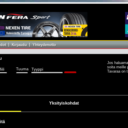
|
|
edot
Kirjaudu
Yhteydenotto
u
Jos haluamaa
soita meille
Tuuma
iili
Tyyppi
Tavaraa on t
R
varastoomme
a Rengaspörssiin!
Yksityiskohdat
n Oy Euro-Tyres Finland Ltd:n nettipalvelu rengasliikkeille ja renkaita
ille.
 on avoinna 24 tuntia viikon jokaisena päivänä. Voitte tehdä tilauksenne
itä
pivana ajankohtana.