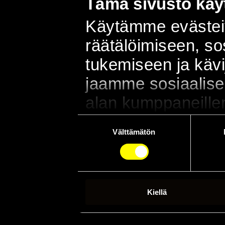
Tämä sivusto käyt
Käytämme evästeit
räätälöimiseen, s
tukemiseen ja käv
jaamme sosiaalisen
alan kumppaneillem
sivustoamme. Kump
Suostumuksen
Välttämätön
valinta
muihin tietoihin, joi
kun olet käyttänyt
Kiellä