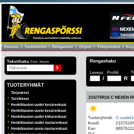
|
|
|
|
|
Etusivu
Tuotemerkit
Rengasinfo
Ohjeet
Yhteystiedot
Kir
Rengashaku
Tekstihaku
Esim. Nexen
T
Leveys
Profiili
/
R
TUOTERYHMÄT
Tarjoukset
215/75R16 C NEXEN R
Tarvikkeet
Henkilöauton uudet kesärenkaat
Henkilöauton uusio kesärenkaat
Henkilöauton uudet kitkarenkaat
Tuoteryhmät:
C-uudet 
Henkilöauton uudet nastarenkaat
Koodi:
2157516
Ean:
8807622
Henkilöauton uusio nastarenkaat
Dot: