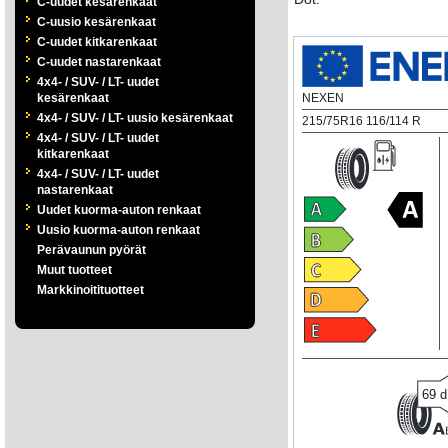
C-uudet kesärenkaat
C-uusio kesärenkaat
C-uudet kitkarenkaat
C-uudet nastarenkaat
4x4- / SUV- / LT- uudet
kesärenkaat
NEXEN
4x4- / SUV- / LT- uusio kesärenkaat
215/75R16 116/114 R
4x4- / SUV- / LT- uudet
kitkarenkaat
4x4- / SUV- / LT- uudet
nastarenkaat
Uudet kuorma-auton renkaat
Uusio kuorma-auton renkaat
Perävaunun pyörät
Muut tuotteet
Markkinoitituotteet
69
d