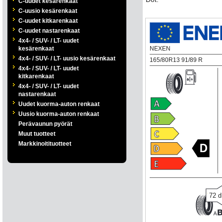
C-uudet kesärenkaat
C-uusio kesärenkaat
C-uudet kitkarenkaat
C-uudet nastarenkaat
4x4- / SUV- / LT- uudet
kesärenkaat
NEXEN
4x4- / SUV- / LT- uusio kesärenkaat
165/80R13 91/89 R
4x4- / SUV- / LT- uudet
kitkarenkaat
4x4- / SUV- / LT- uudet
nastarenkaat
Uudet kuorma-auton renkaat
Uusio kuorma-auton renkaat
Perävaunun pyörät
Muut tuotteet
Markkinoitituotteet
72
d