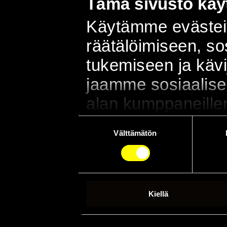
Tämä sivusto käyt
Käytämme evästeit
räätälöimiseen, s
tukemiseen ja käv
jaamme sosiaalisen
alan kumppaneillem
sivustoamme. Kump
Suostumuksen
Välttämätön
valinta
muihin tietoihin, joi
kun olet käyttänyt
Kiellä