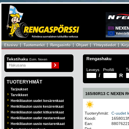
|
|
|
|
|
Etusivu
Tuotemerkit
Rengasinfo
Ohjeet
Yhteystiedot
Kir
Rengashaku
Tekstihaku
Esim. Nexen
T
Leveys
Profiili
/
R
TUOTERYHMÄT
Tarjoukset
165/80R13 C NEXEN R
Tarvikkeet
Henkilöauton uudet kesärenkaat
Henkilöauton uusio kesärenkaat
Henkilöauton uudet kitkarenkaat
Tuoteryhmät:
C-uudet 
Henkilöauton uudet nastarenkaat
Koodi:
1658013
Ean:
8807622
Henkilöauton uusio nastarenkaat
Dot: