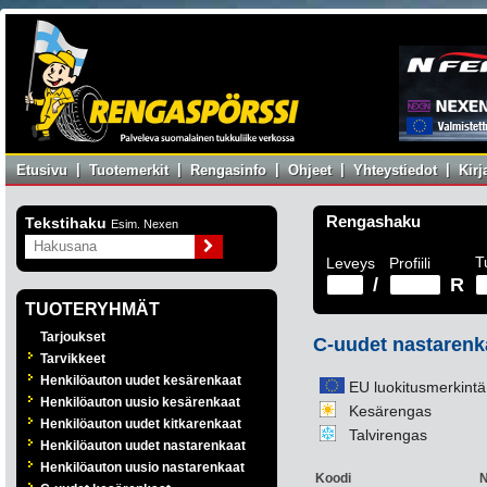
|
|
|
|
|
Etusivu
Tuotemerkit
Rengasinfo
Ohjeet
Yhteystiedot
Kir
Rengashaku
Tekstihaku
Esim. Nexen
T
Leveys
Profiili
/
R
TUOTERYHMÄT
Tarjoukset
C-uudet nastarenk
Tarvikkeet
Henkilöauton uudet kesärenkaat
EU luokitusmerkintä
Henkilöauton uusio kesärenkaat
Kesärengas
Henkilöauton uudet kitkarenkaat
Talvirengas
Henkilöauton uudet nastarenkaat
Henkilöauton uusio nastarenkaat
Koodi
N