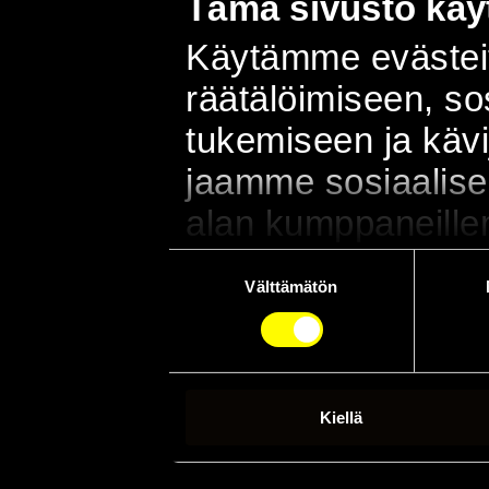
Tämä sivusto käyt
Käytämme evästeit
räätälöimiseen, s
tukemiseen ja käv
jaamme sosiaalisen
alan kumppaneillem
sivustoamme. Kump
Suostumuksen
Välttämätön
valinta
muihin tietoihin, joi
kun olet käyttänyt
Kiellä