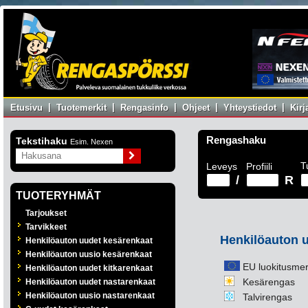
|
|
|
|
|
Etusivu
Tuotemerkit
Rengasinfo
Ohjeet
Yhteystiedot
Kir
Rengashaku
Tekstihaku
Esim. Nexen
T
Leveys
Profiili
/
R
TUOTERYHMÄT
Tarjoukset
Tarvikkeet
Henkilöauton 
Henkilöauton uudet kesärenkaat
Henkilöauton uusio kesärenkaat
EU luokitusmer
Henkilöauton uudet kitkarenkaat
Kesärengas
Henkilöauton uudet nastarenkaat
Henkilöauton uusio nastarenkaat
Talvirengas