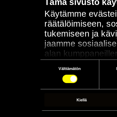
Tämä sivusto käyt
Käytämme evästeit
räätälöimiseen, s
tukemiseen ja käv
jaamme sosiaalisen
alan kumppaneillem
sivustoamme. Kump
Suostumuksen
Välttämätön
valinta
muihin tietoihin, joi
kun olet käyttänyt
Kiellä