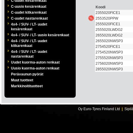
C-uudet kesärenkaat
C-uusio kesärenkaat
Koodi
C-uudet kitkarenkaat
2355020FICE1
C-uudet nastarenkaat
2553520PPW
2555020FICE1
4x4- / SUV- / LT- uudet
kesärenkaat
2555020LWDG2
4x4- / SUV- / LT- uusio kesärenkaat
2655020LWDG2
4x4- / SUV- / LT- uudet
2655020NWSP3
kitkarenkaat
2754520FICE1
4x4- / SUV- / LT- uudet
2754520NWSP3
nastarenkaat
2755520NWSP3
Uudet kuorma-auton renkaat
2756020NWSP3
Uusio kuorma-auton renkaat
2855020NWSP3
Perävaunun pyörät
Muut tuotteet
Markkinoitituotteet
Oy Euro-Tyres Finland Ltd
|
Sipil